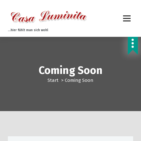
Z
u
m
I
n
...hier fühlt man sich wohl
h
a
l
t
s
Coming Soon
p
r
Start
>
Coming Soon
i
n
g
e
n