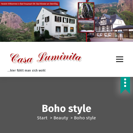
Z
u
m
I
n
h
a
l
t
s
p
...hier fühlt man sich wohl
r
i
n
g
e
Boho style
n
Start
>
Beauty
>
Boho style