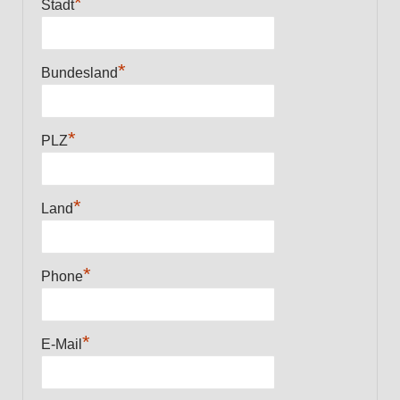
*
Stadt
*
Bundesland
*
PLZ
*
Land
*
Phone
*
E-Mail