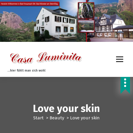
Z
u
m
I
n
h
a
l
t
s
p
...hier fühlt man sich wohl
r
i
n
g
e
Love your skin
n
Start
>
Beauty
>
Love your skin