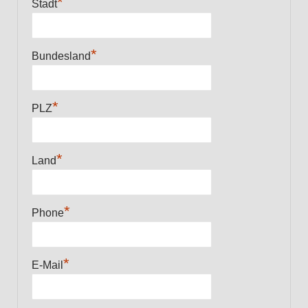
*
Stadt
*
Bundesland
*
PLZ
*
Land
*
Phone
*
E-Mail